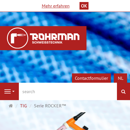
Mehr erfahren
OK
Contactformulier
NL
Z
Navigation
Startpagina
TIG
Serie ROCKER™