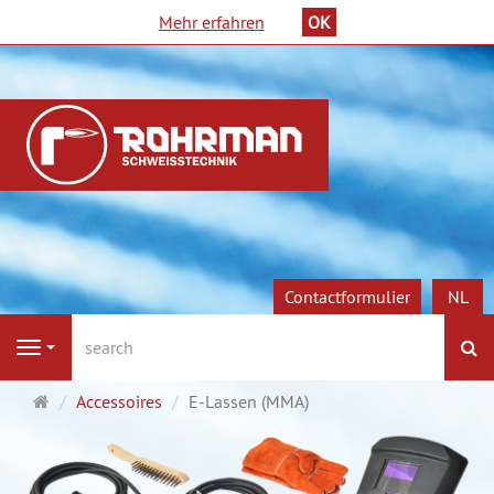
Mehr erfahren
OK
Contactformulier
NL
Z
Navigation
Startpagina
Accessoires
E-Lassen (MMA)