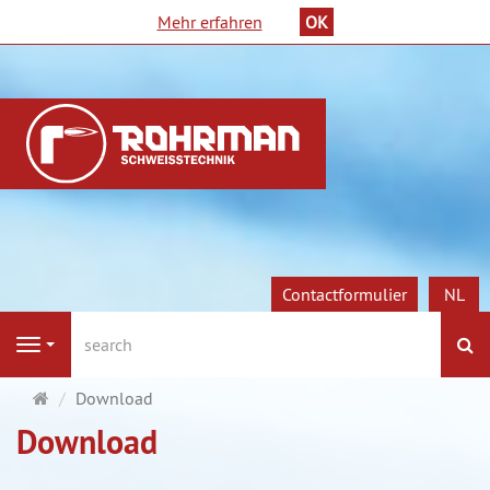
Mehr erfahren
OK
Contactformulier
NL
Z
Navigation
Startpagina
Download
Download