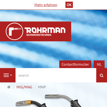
Mehr erfahren
OK
Contactformulier
NL
Z
Navigation
Startpagina
MIG/MAG
MNP