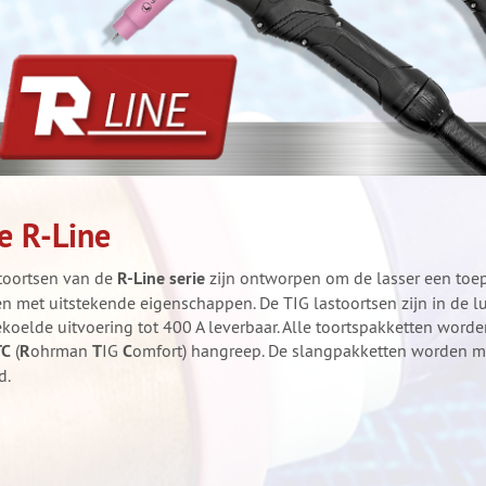
e R-Line
toortsen van de
R-Line serie
zijn ontworpen om de lasser een toep
en met uitstekende eigenschappen. De TIG lastoortsen zijn in de l
koelde uitvoering tot 400 A leverbaar. Alle toortspakketten worde
TC
(
R
ohrman
T
IG
C
omfort) hangreep. De slangpakketten worden me
d.