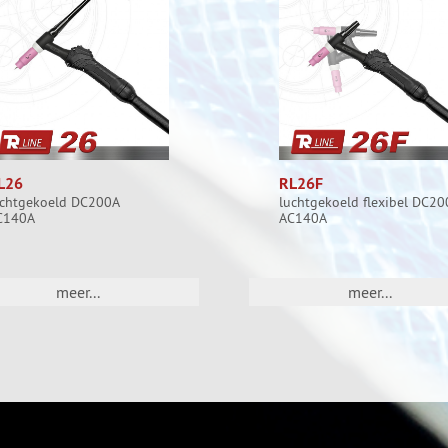
L26
RL26F
uchtgekoeld DC200A
luchtgekoeld flexibel DC20
C140A
AC140A
meer...
meer...