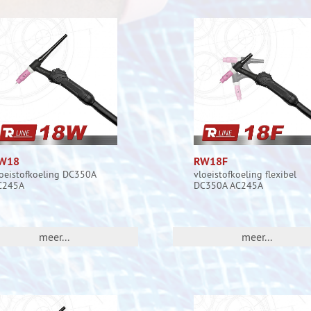
W18
RW18F
oeistofkoeling DC350A
vloeistofkoeling flexibel
C245A
DC350A AC245A
meer...
meer...