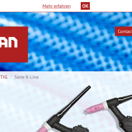
Mehr erfahren
OK
Contac
rtpagina
TIG
Serie R-Line