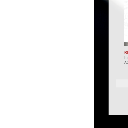
R
l
A