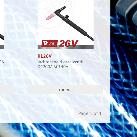
RL26V
0A
luchtgekoeld draaiventil
DC200A AC140A
meer...
Page 1 of 1