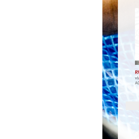
R
vl
A