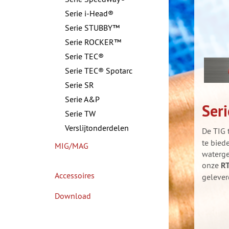
Serie i-Head®
Serie STUBBY™
Serie ROCKER™
Serie TEC®
Serie TEC® Spotarc
Serie SR
Serie A&P
Seri
Serie TW
Verslijtonderdelen
De TIG 
te bied
MIG/MAG
waterge
onze
R
Accessoires
gelever
Download