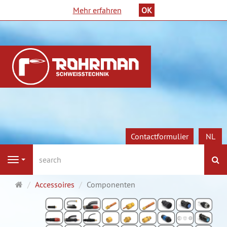
Mehr erfahren
OK
Contactformulier
NL
Z
Navigation
Startpagina
Accessoires
Componenten