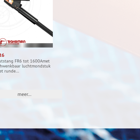
R6
utstang FR6 tot 1600Amet
chwenkbaar luchtmondstuk
t runde...
meer...