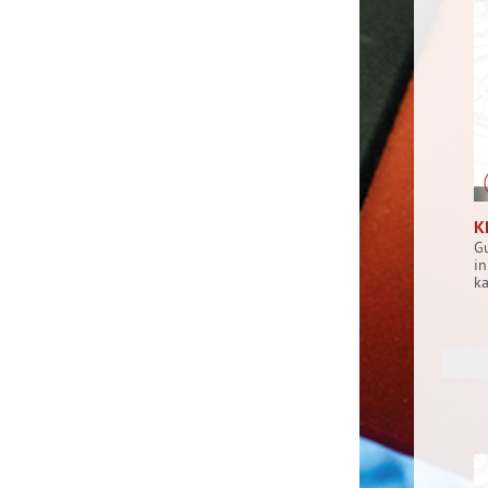
K
G
in
ka