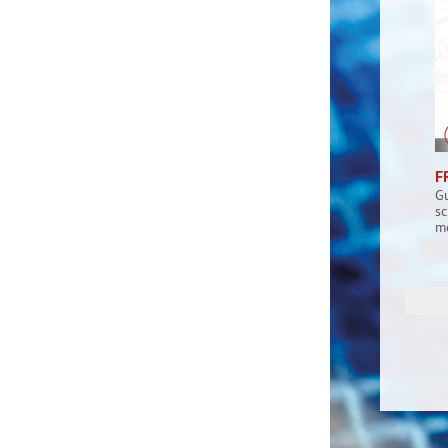
F
G
s
me