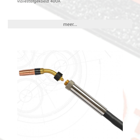
vloiestofgekoeld 400A
meer...