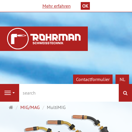
Mehr erfahren
OK
Contactformulier
NL
Z
Navigation
Startpagina
MIG/MAG
MultiMIG