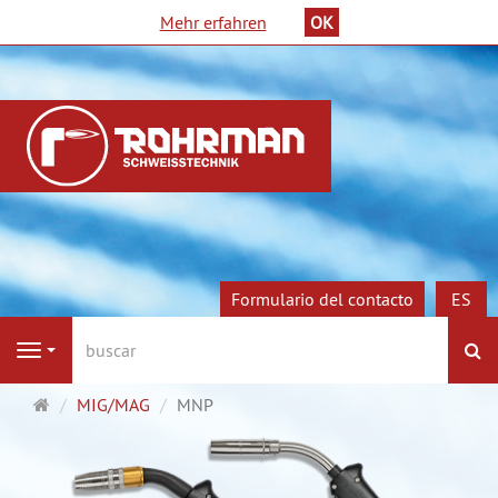
Mehr erfahren
OK
Formulario del contacto
ES
Bu
Navigation
Página
MIG/MAG
MNP
de
inicio