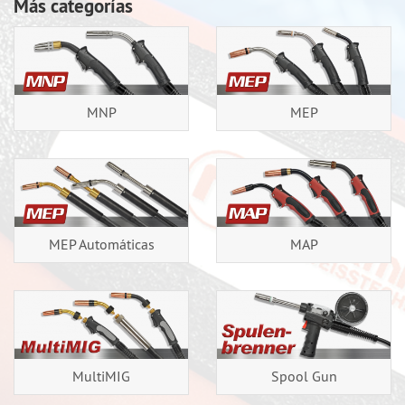
Más categorías
MNP
MEP
MEP Automáticas
MAP
MultiMIG
Spool Gun