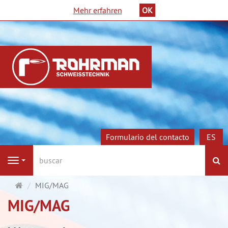
Mehr erfahren
OK
Formulario del contacto
ES
Bu
Navigation
Página
MIG/MAG
de
MIG/MAG
inicio