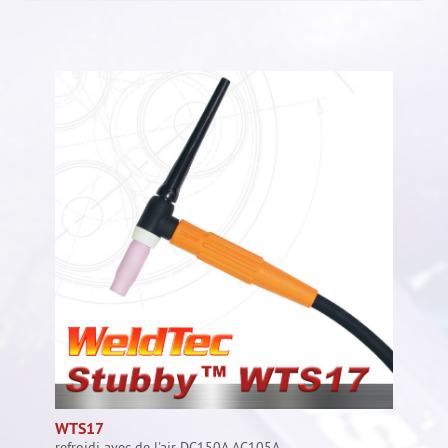
WTS17
refroidi avec de l'air DC150A AC105A