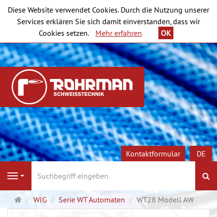
Diese Website verwendet Cookies. Durch die Nutzung unserer
Services erklären Sie sich damit einverstanden, dass wir
Cookies setzen.
Mehr erfahren
OK
Kontaktformular
DE
S
Navigation
Startseite
WIG
Serie WT Automaten
WT28 Modell AW