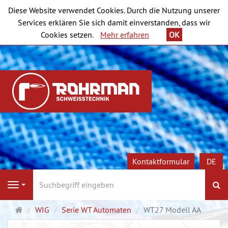
Diese Website verwendet Cookies. Durch die Nutzung unserer
Services erklären Sie sich damit einverstanden, dass wir
Cookies setzen.
Mehr erfahren
OK
Kontaktformular
DE
S
Navigation
Startseite
WIG
Serie WT Automaten
WT27 Modell AA