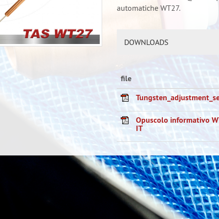
automatiche WT27.
DOWNLOADS
file
Tungsten_adjustment_se
Opuscolo informativo W
IT