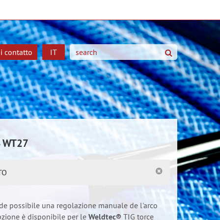
 contatto
IT
ricerca
AS WT27
TO
de possibile una regolazione manuale de l'arco
zione è disponibile per le
Weldtec®
TIG torce