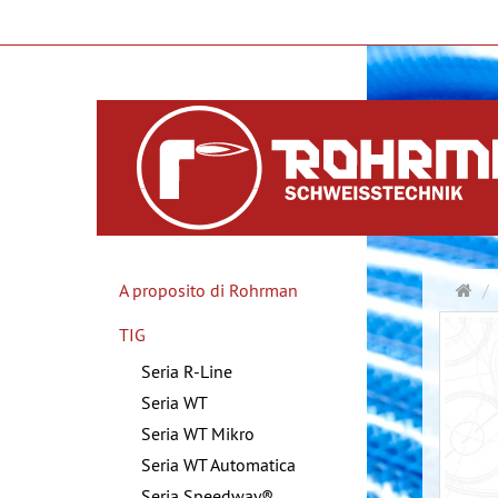
Pag
A proposito di Rohrman
pri
TIG
Seria R-Line
Seria WT
Seria WT Mikro
Seria WT Automatica
Seria Speedway®