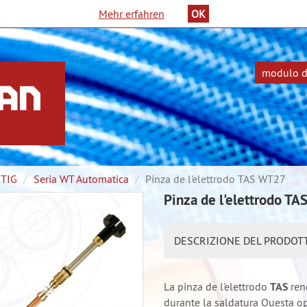
Mehr erfahren
OK
modulo di
ina
TIG
Seria WT Automatica
Pinza de l'elettrodo TAS WT27
ncipale
Pinza de l'elettrodo T
DESCRIZIONE DEL PRODOT
La pinza de l'elettrodo
TAS
ren
durante la saldatura Questa op