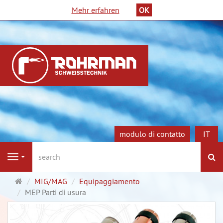
Mehr erfahren
OK
modulo di contatto
IT
ri
Navigation
Pagina
MIG/MAG
Equipaggiamento
principale
MEP Parti di usura