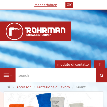
Mehr erfahren
OK
modulo di contatto
IT
ri
Navigation
Pagina
Accessori
Protezione di lavoro
Guanti
principale